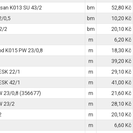
san K013 SU 43/2
bm
52,80 Kč
2/0,5
bm
10,20 Kč
2/2
bm
20,10 Kč
m
6,20 Kč
od K015 PW 23/0,8
m
18,30 Kč
m
39,20 Kč
ESK 22/1
m
29,10 Kč
ESK 42/1
m
41,00 Kč
 23/0,8 (356677)
m
21,60 Kč
W 23/2
m
28,10 Kč
2
m
20,10 Kč
m
6,60 Kč