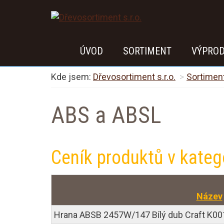
ÚVOD
SORTIMENT
VÝPRO
Kde jsem:
Dřevosortiment s.r.o.
Sortimen
ABS a ABSL
Ceník produktů v kateg
Název
Hrana ABSB 2457W/147 Bílý dub Craft K00