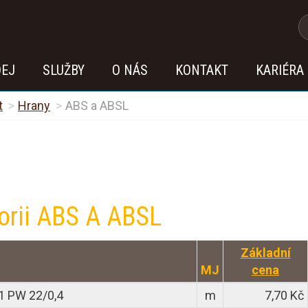
DEJ
SLUŽBY
O NÁS
KONTAKT
KARIÉRA
t
Hrany
ABS a ABSL
orii ABS A ABSL
Základní
MJ
cena
1 PW 22/0,4
m
7,70 Kč