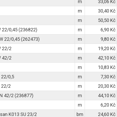
m
33,06 Kč
m
30,40 Kč
m
50,50 Kč
22/0,45 (236822)
m
6,90 Kč
 22/0,45 (262473)
m
9,80 Kč
 22/2
m
19,20 Kč
 42/2
m
42,10 Kč
m
10,83 Kč
 22/0,5
m
7,30 Kč
 22/2
m
20,30 Kč
N 42/2 (236877)
m
44,10 Kč
m
6,20 Kč
san K013 SU 23/2
bm
24,60 Kč