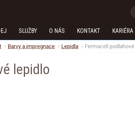
DEJ
SLUŽBY
O NÁS
KONTAKT
KARIÉRA
t
Barvy a impregnace
Lepidla
Fermacell podlahové 
é lepidlo