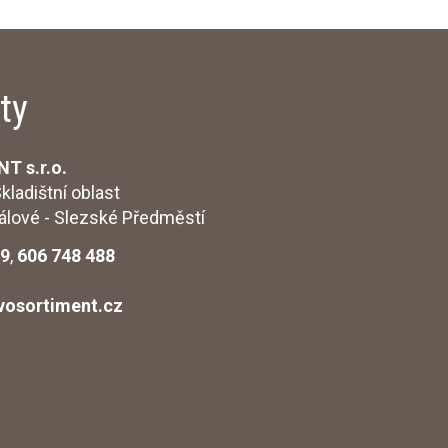
ty
 s.r.o.
kladištní oblast
 Králové - Slezské Předměstí
99
,
606 748 488
vosortiment.cz