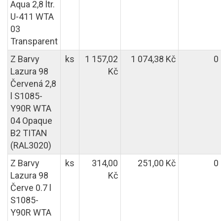
Aqua 2,8 ltr.
U-411 WTA
03
Transparent
Z Barvy
ks
1 157,02
1 074,38 Kč
0
Lazura 98
Kč
Červená 2,8
l S1085-
Y90R WTA
04 Opaque
B2 TITAN
(RAL3020)
Z Barvy
ks
314,00
251,00 Kč
0
Lazura 98
Kč
Červe 0.7 l
S1085-
Y90R WTA