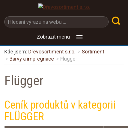
Zobrazit menu
Kde jsem:
Dřevosortiment s.r.o.
Sortiment
Barvy a impregnace
Flügger
Flügger
Ceník produktů v kategorii
FLÜGGER