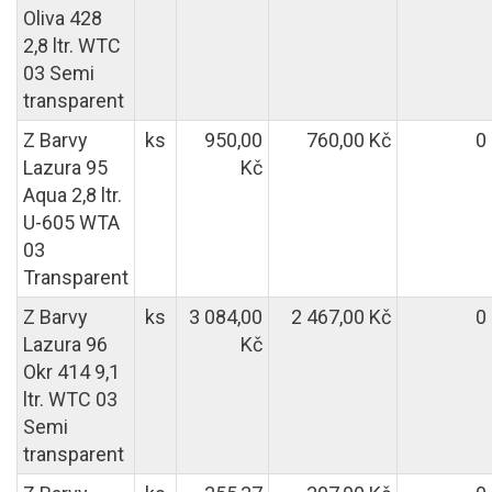
Oliva 428
2,8 ltr. WTC
03 Semi
transparent
Z Barvy
ks
950,00
760,00 Kč
0
Lazura 95
Kč
Aqua 2,8 ltr.
U-605 WTA
03
Transparent
Z Barvy
ks
3 084,00
2 467,00 Kč
0
Lazura 96
Kč
Okr 414 9,1
ltr. WTC 03
Semi
transparent