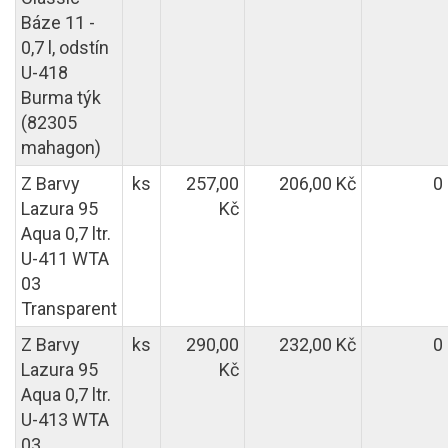
Báze 11 -
0,7 l, odstín
U-418
Burma týk
(82305
mahagon)
Z Barvy
ks
257,00
206,00 Kč
0
Lazura 95
Kč
Aqua 0,7 ltr.
U-411 WTA
03
Transparent
Z Barvy
ks
290,00
232,00 Kč
0
Lazura 95
Kč
Aqua 0,7 ltr.
U-413 WTA
03