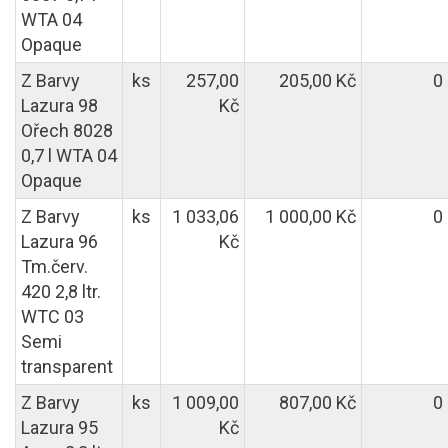
WTA 04
Opaque
Z Barvy
ks
257,00
205,00 Kč
0
Lazura 98
Kč
Ořech 8028
0,7 l WTA 04
Opaque
Z Barvy
ks
1 033,06
1 000,00 Kč
0
Lazura 96
Kč
Tm.červ.
420 2,8 ltr.
WTC 03
Semi
transparent
Z Barvy
ks
1 009,00
807,00 Kč
0
Lazura 95
Kč