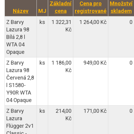
Základní
Cena pro
Množství
Název
MJ
cena
registrované
skladem
Z Barvy
ks
1 322,31
1 264,00 Kč
0
Lazura 98
Kč
Bílá 2,8 l
WTA 04
Opaque
Z Barvy
ks
1 186,00
949,00 Kč
0
Lazura 98
Kč
Červená 2,8
l S1580-
Y90R WTA
04 Opaque
Z Barvy
ks
214,00
171,00 Kč
0
Lazura
Kč
Flügger 2v1
Classic -