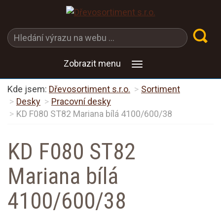
Zobrazit menu
Kde jsem:
Dřevosortiment s.r.o.
Sortiment
Desky
Pracovní desky
KD F080 ST82 Mariana bílá 4100/600/38
KD F080 ST82
Mariana bílá
4100/600/38