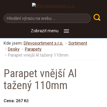
Zobrazit menu
Kde jsem:
Dřevosortiment s.r.o.
Sortiment
Desky
Parapety
Parapet vnější Al tažený 110mm
Parapet vnější Al
tažený 110mm
Cena:
267 Kč