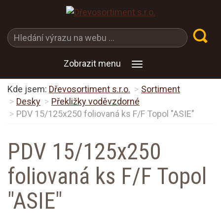
Zobrazit menu
Kde jsem:
Dřevosortiment s.r.o.
Sortiment
Desky
Překližky voděvzdorné
PDV 15/125x250 foliovaná ks F/F Topol "ASIE"
PDV 15/125x250
foliovaná ks F/F Topol
"ASIE"