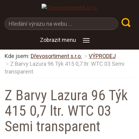
Zobrazit menu
Kde jsem:
Dřevosortiment s.r.o.
VÝPRODEJ
Z Barvy Lazura 96 Týk 415 0,7 ltr. WTC 03 Semi
transparent
Z Barvy Lazura 96 Týk
415 0,7 ltr. WTC 03
Semi transparent