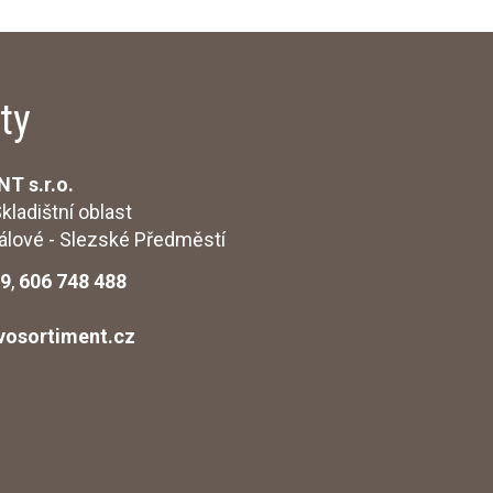
ty
 s.r.o.
kladištní oblast
 Králové - Slezské Předměstí
99
,
606 748 488
vosortiment.cz