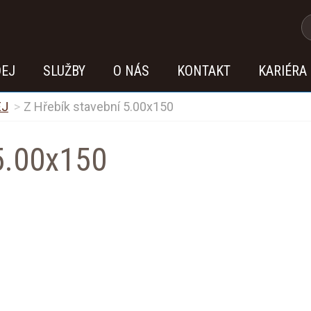
DEJ
SLUŽBY
O NÁS
KONTAKT
KARIÉRA
EJ
Z Hřebík stavební 5.00x150
 5.00x150