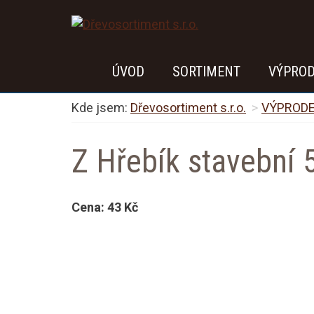
ÚVOD
SORTIMENT
VÝPRO
Kde jsem:
Dřevosortiment s.r.o.
VÝPROD
Z Hřebík stavební
Cena:
43 Kč