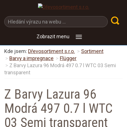
Zobrazit menu
Kde jsem:
Dřevosortiment s.r.o.
Sortiment
Barvy a impregnace
Flügger
Z Barvy Lazura 96 Modrá 497 0.7 l WTC 03 Semi
transparent
Z Barvy Lazura 96
Modrá 497 0.7 l WTC
03 Semi transparent